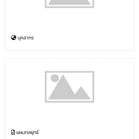
บุคลากร
แผนกลยุทธ์