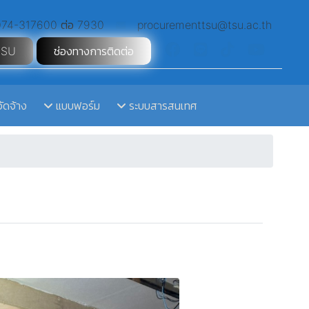
74-317600 ต่อ 7930
procurementtsu@tsu.ac.th
TSU
ช่องทางการติดต่อ
จัดจ้าง
แบบฟอร์ม
ระบบสารสนเทศ