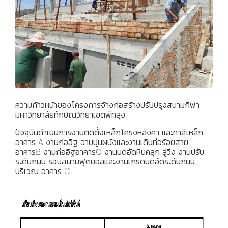
ความก้าวหน้าของโครงการจ้างก่อสร้างปรับปรุงสนามกีฬา
มหาวิทยาลัยทักษิณวิทยาเขตพัทลุง
ปัจจุบันดำเนินการงานติดตั้งเหล็กโครงหลังคา และทาสีเหล็ก
อาคาร A งานก่ออิฐ ฉาบปูนผนังและงานเดินท่อร้อยสาย
อาคารB งานก่ออิฐอาคารC งานบดอัดหินคลุก ลู่วิ่ง งานปรับ
ระดับถนน รอบสนามฟุตบอลและงานเกรดบดอัดระดับถนน
บริเวณ อาคาร C