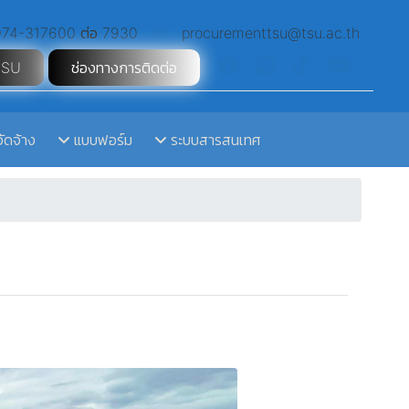
74-317600 ต่อ 7930
procurementtsu@tsu.ac.th
TSU
ช่องทางการติดต่อ
จัดจ้าง
แบบฟอร์ม
ระบบสารสนเทศ